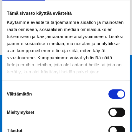
Y-tunnus: 2898951-9
Tämä sivusto käyttää evästeitä
Evästeseloste
Käytämme evästeitä tarjoamamme sisällön ja mainosten
räätälöimiseen, sosiaalisen median ominaisuuksien
tukemiseen ja kävijämäärämme analysoimiseen. Lisäksi
jaamme sosiaalisen median, mainosalan ja analytiikka-
alan kumppaneillemme tietoja siitä, miten käytät
sivustoamme. Kumppanimme voivat yhdistää näitä
tietoja muihin tietoihin, joita olet antanut heille tai joita on
Hämeen Rakennus ja Tutkimus Oy
kerätty, kun olet käyttänyt heidän palvelujaan.
Jussi Toivonen RI (AMK)
Suostumuksen
Välttämätön
valinta
Yritys noudattaa yleisiä konsulttitoiminnan
sopimusehtoja. KSE
Mieltymykset
Verkkolaskuosoite
003728989519
Tilastot