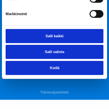
0400 835 653
Markkinointi
jussi.toivonen@ratu.fi
Facebook
Santeri Rouhento
Salli kaikki
045 7730 3145
santeri.rouhento@ratu.fi
Salli valinta
Y-tunnus: 2898951-9
Evästeseloste
Kiellä
Tietosuojaseloste