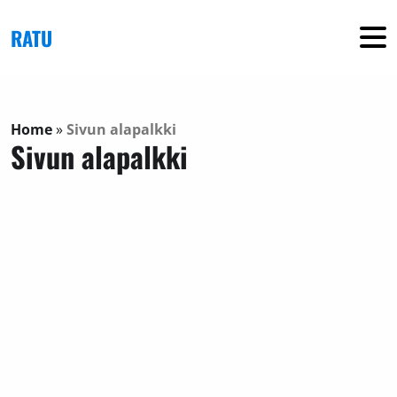
Skip to main content
RATU
Home
»
Sivun alapalkki
Sivun alapalkki