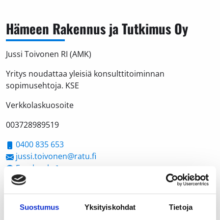
Hämeen Rakennus ja Tutkimus Oy
Jussi Toivonen RI (AMK)
Yritys noudattaa yleisiä konsulttitoiminnan
sopimusehtoja. KSE
Verkkolaskuosoite
003728989519
0400 835 653
jussi.toivonen@ratu.fi
Facebook
Santeri Rouhento
045 7730 3145
Suostumus
Yksityiskohdat
Tietoja
santeri.rouhento@ratu.fi