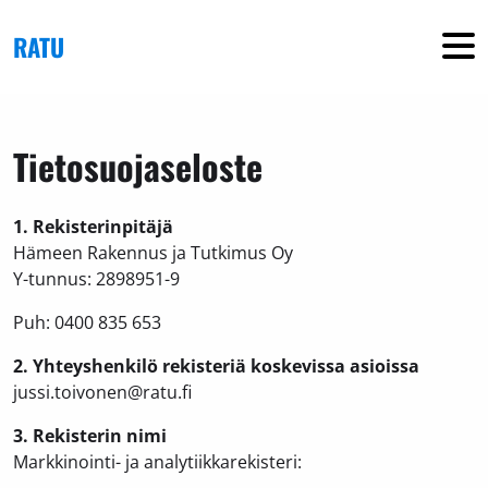
Skip to main content
RATU
Tietosuojaseloste
1. Rekisterinpitäjä
Hämeen Rakennus ja Tutkimus Oy
Y-tunnus: 2898951-9
Puh: 0400 835 653
2. Yhteyshenkilö rekisteriä koskevissa asioissa
jussi.toivonen@ratu.fi
3. Rekisterin nimi
Markkinointi- ja analytiikkarekisteri: