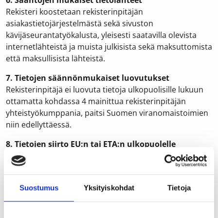
6. Sääntöjen mukaiset tietolähteet
Rekisteri koostetaan rekisterinpitäjän
asiakastietojärjestelmästä sekä sivuston
kävijäseurantatyökalusta, yleisesti saatavilla olevista
internetlähteistä ja muista julkisista sekä maksuttomista
että maksullisista lähteistä.
7. Tietojen säännönmukaiset luovutukset
Rekisterinpitäjä ei luovuta tietoja ulkopuolisille lukuun
ottamatta kohdassa 4 mainittua rekisterinpitäjän
yhteistyökumppania, paitsi Suomen viranomaistoimien
niin edellyttäessä.
8. Tietojen siirto EU:n tai ETA:n ulkopuolelle
Henkilötietoja ei pääsääntöisesti siirretä Euroopan
unionin tai Euroopan talousalueen ulkopuolelle.
9. Rekisterin suojauksen periaatteet
Suostumus
Yksityiskohdat
Tietoja
Henkilötiedot säilytetään luottamuksellisina.
Rekisterinpitäjän ja sen mahdollisten