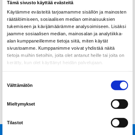
tietotekniikkakumppaneiden tietoverkko ja laitteisto,
Tämä sivusto käyttää evästeitä
jolla rekisteri sijaitsee, on suojattu palomuurilla ja muilla
Käytämme evästeitä tarjoamamme sisällön ja mainosten
tarvittavilla teknisillä toimenpiteillä.
räätälöimiseen, sosiaalisen median ominaisuuksien
tukemiseen ja kävijämäärämme analysoimiseen. Lisäksi
10. Evästeet
jaamme sosiaalisen median, mainosalan ja analytiikka-
Rekisterinpitäjän sivuilla saatetaan käyttää evästeitä
alan kumppaneillemme tietoja siitä, miten käytät
käyttökokemuksen kehittämiseksi. Eväste on
sivustoamme. Kumppanimme voivat yhdistää näitä
tekstitiedosto, joka verkkosivulla käydessä tallentuu
tietoja muihin tietoihin, joita olet antanut heille tai joita on
käyttäjän tietokoneelle. Se sisältää tietoja ja sitä
kerätty, kun olet käyttänyt heidän palvelujaan.
käytetään mm. markkinointiin ja sivuston
kehittämiseen. Evästeiden avulla kerätään tietoa sivujen
käytöstä. Käyttäjän henkilöllisyys ei käy ilmi evästeiden
Suostumuksen
Välttämätön
avulla. Käyttäjä voi poistaa evästeet käytöstä selaimen
valinta
asetuksista. Rekisterinpitäjän ei takaa, että sivusto
toimii oikein evästeiden poistamisen jälkeen.
Mieltymykset
Tilastot