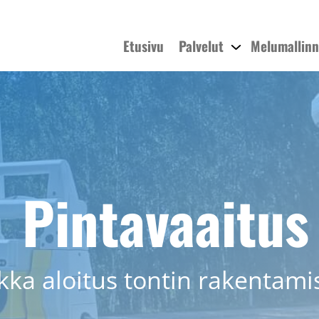
Etusivu
Palvelut
Melumallin
Pintavaaitus
kka aloitus tontin rakentam