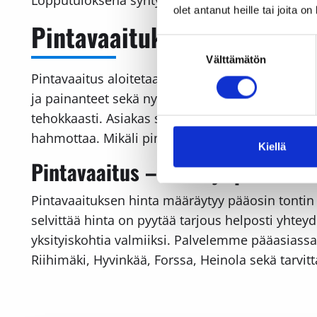
olet antanut heille tai joita o
Pintavaaituksen vaiheet ja 
Suostumuksen
Välttämätön
valinta
Pintavaaitus aloitetaan tontin lähtötietojen ker
ja painanteet sekä nykyisten rakenteiden sijainn
tehokkaasti. Asiakas saa aina selkeän dokument
hahmottaa. Mikäli pintavaaitus tehdään rakent
Kiellä
Pintavaaitus – hinta ja palvelual
Pintavaaituksen hinta määräytyy pääosin tontin k
selvittää hinta on pyytää tarjous helposti yhtey
yksityiskohtia valmiiksi. Palvelemme pääasiass
Riihimäki, Hyvinkää, Forssa, Heinola sekä tarvi