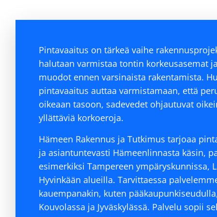
Pintavaaitus on tärkeä vaihe rakennusprojek
halutaan varmistaa tontin korkeusasemat 
muodot ennen varsinaista rakentamista. Huol
pintavaaitus auttaa varmistamaan, että per
oikeaan tasoon, sadevedet ohjautuvat oikein 
yllättäviä korkoeroja.
Hämeen Rakennus ja Tutkimus tarjoaa pinta
ja asiantuntevasti Hämeenlinnasta käsin, p
esimerkiksi Tampereen ympäryskunnissa, L
Hyvinkään alueilla. Tarvittaessa palvelem
kauempanakin, kuten pääkaupunkiseudulla,
Kouvolassa ja Jyväskylässä. Palvelu sopii sek