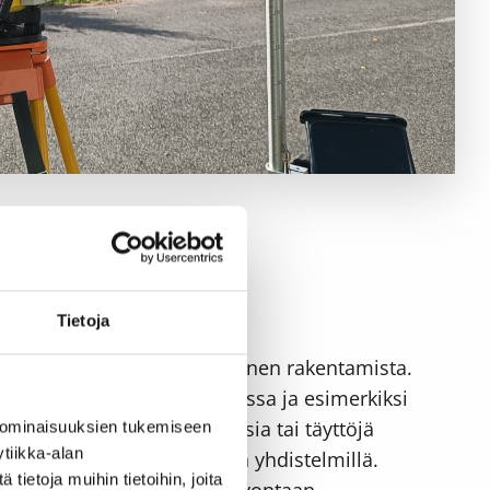
Tietoja
hdolliset muutostarpeet ennen rakentamista.
taa myös pihan rakentamisessa ja esimerkiksi
ta ja tiedät, mitä tasauksia tai täyttöjä
 ominaisuuksien tukemiseen
tiikka-alan
lla sekä näiden menetelmien yhdistelmillä.
ietoja muihin tietoihin, joita
ittelijalle tai rakennusvalvontaan.