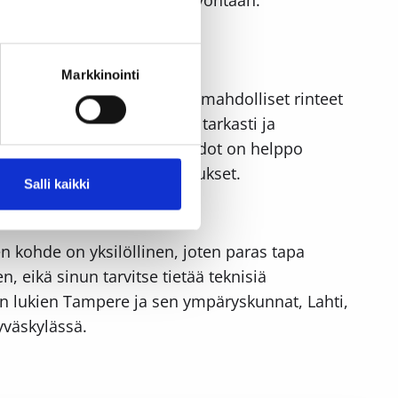
Markkinointi
sta maanpinnan korkeuserot, mahdolliset rinteet
den avulla vaaitus tehdään tarkasti ja
iirroksen, josta tontin muodot on helppo
 rakennusvalvonnan vaatimukset.
Salli kaikki
n kohde on yksilöllinen, joten paras tapa
, eikä sinun tarvitse tietää teknisiä
n lukien Tampere ja sen ympäryskunnat, Lahti,
yväskylässä.