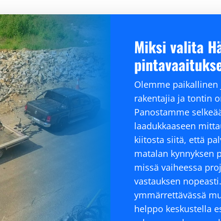
Miksi valita 
pintavaaituks
Olemme paikallinen ja
rakentajia ja tontin 
Panostamme selkeään
laadukkaaseen mitt
kiitosta siitä, että 
matalan kynnyksen pa
missä vaiheessa proj
vastauksen nopeasti
ymmärrettävässä muo
helppo keskustella es