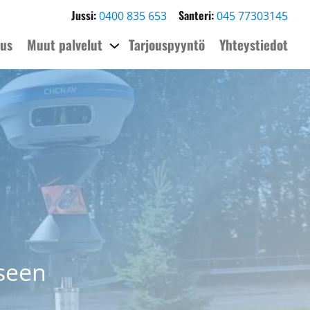
Jussi:
Santeri:
0400 835 653
045 77303145
nus
Muut palvelut
Tarjouspyyntö
Yhteystiedot
iseen