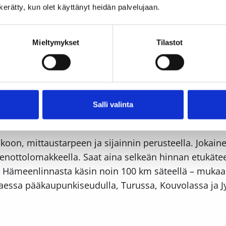
n kerätty, kun olet käyttänyt heidän palvelujaan.
mitä se sisältää
Mieltymykset
Tilastot
äämisellä. Mittauksissa kartoitetaan tontin eri kohdi
it. Käytössämme ovat nykyaikaiset mittauslaitteet, joi
aation mittaustuloksista, esimerkiksi korkeusasemap
amisen aloitusta varten, dokumentaatio täyttää myös
Salli valinta
ue
oon, mittaustarpeen ja sijainnin perusteella. Jokaine
denottolomakkeella. Saat aina selkeän hinnan etukäteen
a Hämeenlinnasta käsin noin 100 km säteellä – mukaa
ttaessa pääkaupunkiseudulla, Turussa, Kouvolassa ja J