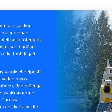
tin alussa, kun
ja maanpinnan
ellisesti toteutettu
ustukset tehdään
eikä tontille jää
vaaitukset helposti
alvellen myös
ahden, Riihimäen ja
me asiakkaitamme
 Turussa,
ä ensikertalaisille