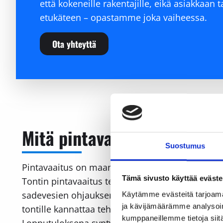
että kokeneille rakentajille, eikä asiakkaan t
etukäteen – opastamme joka vaiheessa.
Ota yhteyttä
Mitä pintavaaitus tarkoitt
Suostumus
Pintavaaitus on maanpinnan korkeuserojen mitta
Tämä sivusto käyttää eväste
Tontin pintavaaitus tehdään usein ennen maansi
sadevesien ohjauksen suunnittelussa. Pintavaaitu
Käytämme evästeitä tarjoama
ja kävijämäärämme analysoim
tontille kannattaa tehdä. Tyypillisesti pintavaa
kumppaneillemme tietoja siitä
Lopputuloksena syntyy mittauspöytäkirja tai kor