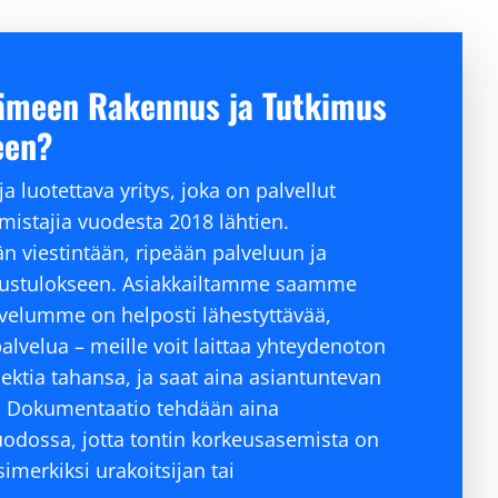
Hämeen Rakennus ja Tutkimus
een?
 luotettava yritys, joka on palvellut
omistajia vuodesta 2018 lähtien.
 viestintään, ripeään palveluun ja
austulokseen. Asiakkailtamme saamme
palvelumme on helposti lähestyttävää,
lvelua – meille voit laittaa yhteydenoton
ektia tahansa, ja saat aina asiantuntevan
. Dokumentaatio tehdään aina
dossa, jotta tontin korkeusasemista on
imerkiksi urakoitsijan tai