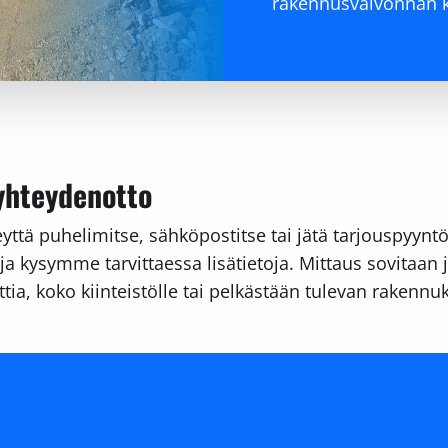
rakennusvalvonnan 
 yhteydenotto
yttä puhelimitse, sähköpostitse tai jätä tarjouspyyntö
ja kysymme tarvittaessa lisätietoja. Mittaus sovitaan j
nttia, koko kiinteistölle tai pelkästään tulevan rakenn